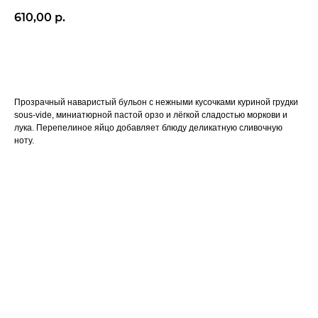
610,00
р.
BUY NOW
Прозрачный наваристый бульон с нежными кусочками куриной грудки
sous-vide, миниатюрной пастой орзо и лёгкой сладостью моркови и
лука. Перепелиное яйцо добавляет блюду деликатную сливочную
ноту.