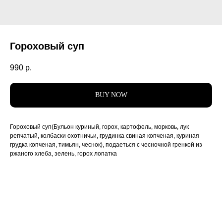
Гороховый суп
990
р.
BUY NOW
Гороховый суп(Бульон куриный, горох, картофель, морковь, лук
репчатый, колбаски охотничьи, грудинка свиная копченая, куриная
грудка копченая, тимьян, чеснок), подаеться с чесночной гренкой из
ржаного хлеба, зелень, горох лопатка