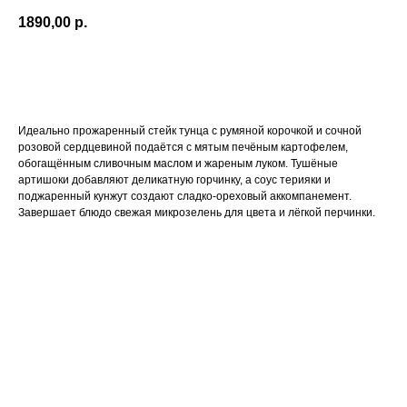
1890,00
р.
BUY NOW
Идеально прожаренный стейк тунца с румяной корочкой и сочной
розовой сердцевиной подаётся с мятым печёным картофелем,
обогащённым сливочным маслом и жареным луком. Тушёные
артишоки добавляют деликатную горчинку, а соус терияки и
поджаренный кунжут создают сладко-ореховый аккомпанемент.
Завершает блюдо свежая микрозелень для цвета и лёгкой перчинки.