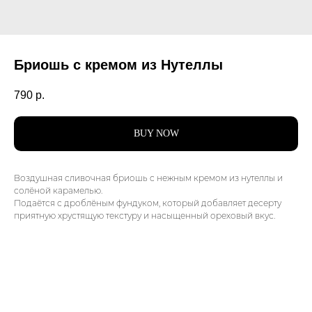
Бриошь с кремом из Нутеллы
790
р.
BUY NOW
Воздушная сливочная бриошь с нежным кремом из нутеллы и
солёной карамелью.
Подаётся с дроблёным фундуком, который добавляет десерту
приятную хрустящую текстуру и насыщенный ореховый вкус.