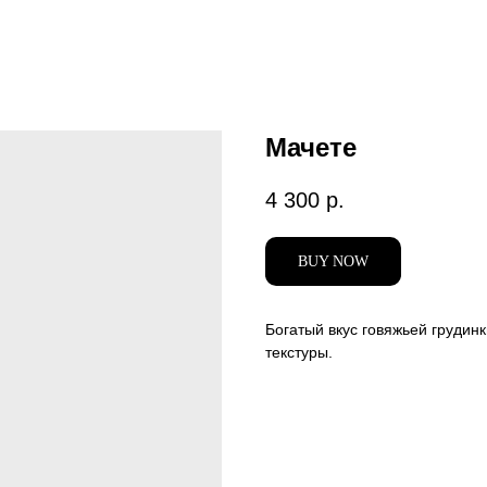
Мачете
4 300
р.
BUY NOW
Богатый вкус говяжьей грудин
текстуры.