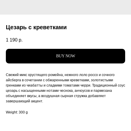
Цезарь с креветками
1 190
р.
BUY NOW
Свежий микс хрустящего ромейна, нежного лоло россо и сочного
айсберга в сочетании с обжаренными креветками, золотистыми
гренками из чиабатты и сладкими томатами черри. Традиционный соус
цезарь с насыщенными нотами чеснока, анчоусов и пармезана
объединяет вкусы, а воздушная сырная стружка добавляет
завершающий акцент.
Weight: 300 g